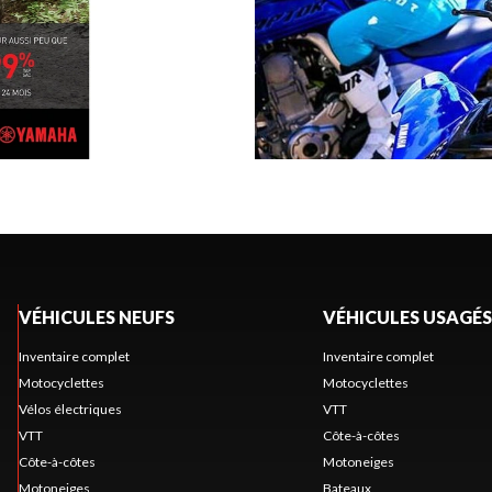
VÉHICULES NEUFS
VÉHICULES USAGÉS
Inventaire complet
Inventaire complet
Motocyclettes
Motocyclettes
Vélos électriques
VTT
VTT
Côte-à-côtes
Côte-à-côtes
Motoneiges
Motoneiges
Bateaux