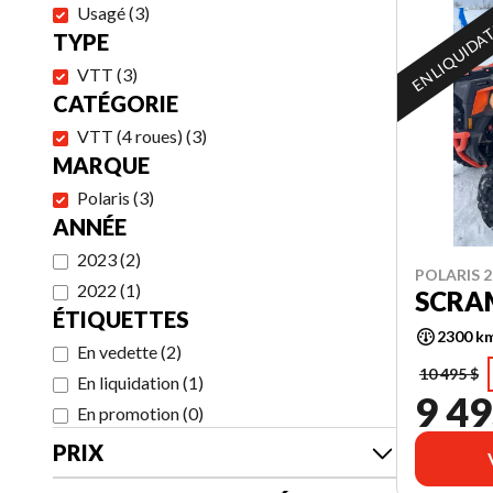
Usagé
(
3
)
EN LIQUIDA
TYPE
VTT
(
3
)
CATÉGORIE
VTT (4 roues)
(
3
)
MARQUE
Polaris
(
3
)
ANNÉE
2023
(
2
)
POLARIS 2
2022
(
1
)
SCRAM
ÉTIQUETTES
2300 k
En vedette
(
2
)
10 495 $
En liquidation
(
1
)
9 49
En promotion
(
0
)
PRIX