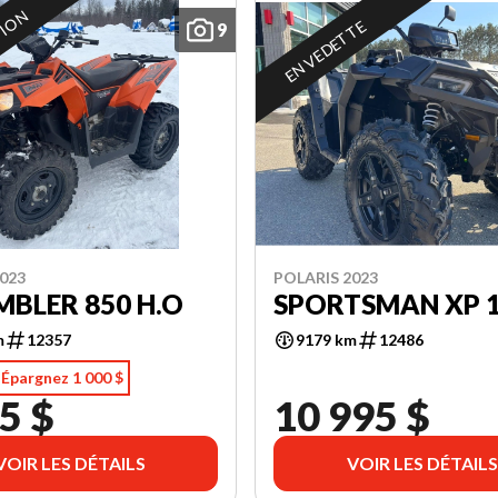
TION
EN VEDETTE
9
023
POLARIS 2023
BLER 850 H.O
SPORTSMAN XP 
m
12357
9179 km
12486
Épargnez 1 000 $
5 $
10 995 $
VOIR LES DÉTAILS
VOIR LES DÉTAILS