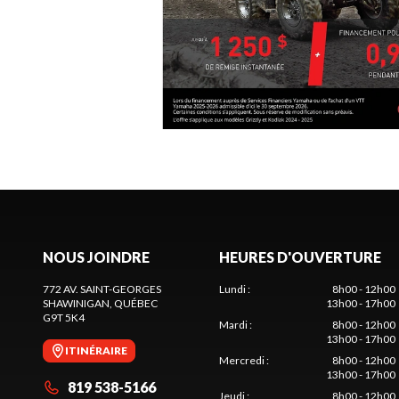
NOUS JOINDRE
HEURES D'OUVERTURE
772 AV. SAINT-GEORGES
Lundi
:
8h00 - 12h00
SHAWINIGAN
, QUÉBEC
13h00 - 17h00
G9T 5K4
Mardi
:
8h00 - 12h00
13h00 - 17h00
ITINÉRAIRE
Mercredi
:
8h00 - 12h00
13h00 - 17h00
819 538-5166
Jeudi
:
8h00 - 12h00