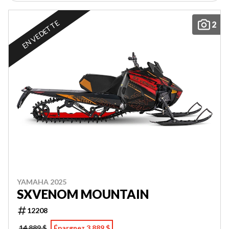
EN VEDETTE
2
YAMAHA 2025
SXVENOM MOUNTAIN
12208
14 889 $
Épargnez 3 889 $