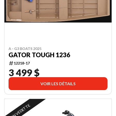
A - G3 BOATS 2025
GATOR TOUGH 1236
12218-17
3 499 $
VOIR LES DÉTAILS
EN VEDETTE