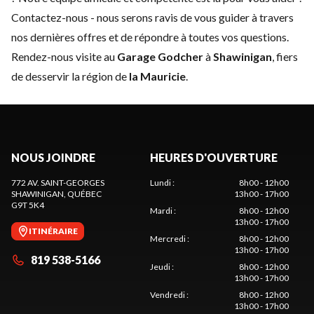
Contactez-nous
- nous serons ravis de vous guider à travers
nos dernières offres et de répondre à toutes vos questions.
Rendez-nous visite au
Garage Godcher
à
Shawinigan
, fiers
de desservir la région de
la Mauricie
.
NOUS JOINDRE
HEURES D'OUVERTURE
772 AV. SAINT-GEORGES
Lundi
:
8h00 - 12h00
SHAWINIGAN
, QUÉBEC
13h00 - 17h00
G9T 5K4
Mardi
:
8h00 - 12h00
13h00 - 17h00
ITINÉRAIRE
Mercredi
:
8h00 - 12h00
13h00 - 17h00
819 538-5166
Jeudi
:
8h00 - 12h00
13h00 - 17h00
Vendredi
:
8h00 - 12h00
13h00 - 17h00