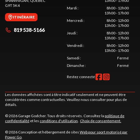
SHAWINIGAN
, QUÉBEC
13h00 - 17h00
G9T 5K4
Mardi
:
8h00 - 12h00
13h00 - 17h00
ITINÉRAIRE
Mercredi
:
8h00 - 12h00
13h00 - 17h00
819 538-5166
Jeudi
:
8h00 - 12h00
13h00 - 17h00
Vendredi
:
8h00 - 12h00
13h00 - 17h00
Samedi
:
Fermé
Dimanche
:
Fermé
Restez connecté
Les données affichées sont à titre indicatif seulement et ne peuvent être
considérées comme contractuelles. Veuillez nous consulter pour plus de
détails.
© 2026 Garage Godcher. Tous droits réservés. Consultez la
politique de
confidentialité
et les
conditions d'utilisation
.
Choix de consentement.
© 2026 Conception et hébergement de sites
Web pour sport motorisé par
Power Go
.