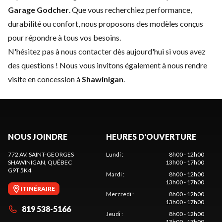
Garage Godcher
. Que vous recherchiez performance,
durabilité ou confort, nous proposons des modèles conçus
pour répondre à tous vos besoins.
N'hésitez pas à
nous contacter
dès aujourd'hui si vous avez
des questions ! Nous vous invitons également à nous rendre
visite en concession à
Shawinigan
.
NOUS JOINDRE
HEURES D'OUVERTURE
772 AV. SAINT-GEORGES
Lundi
:
8h00 - 12h00
SHAWINIGAN
, QUÉBEC
13h00 - 17h00
G9T 5K4
Mardi
:
8h00 - 12h00
13h00 - 17h00
ITINÉRAIRE
Mercredi
:
8h00 - 12h00
13h00 - 17h00
819 538-5166
Jeudi
:
8h00 - 12h00
13h00 - 17h00