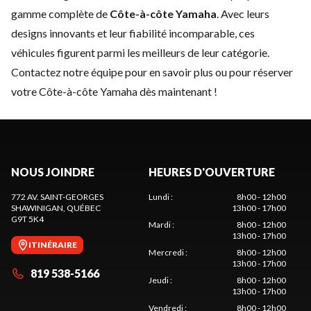
gamme complète de
Côte-à-côte Yamaha
. Avec leurs
designs innovants et leur fiabilité incomparable, ces
véhicules figurent parmi les meilleurs de leur catégorie.
Contactez notre équipe
pour en savoir plus ou pour réserver
votre Côte-à-côte Yamaha dès maintenant !
NOUS JOINDRE
HEURES D'OUVERTURE
772 AV. SAINT-GEORGES
Lundi
:
8h00 - 12h00
SHAWINIGAN
, QUÉBEC
13h00 - 17h00
G9T 5K4
Mardi
:
8h00 - 12h00
13h00 - 17h00
ITINÉRAIRE
Mercredi
:
8h00 - 12h00
13h00 - 17h00
819 538-5166
Jeudi
:
8h00 - 12h00
13h00 - 17h00
Vendredi
:
8h00 - 12h00